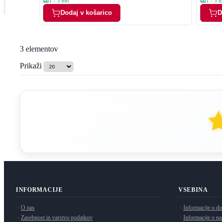
1 - 3 dni
1 - 3 d
Cena
Dodaj v košarico
D
3
elementov
Prikaži
INFORMACIJE
VSEBINA
O nas
Informacije o do
Zasebnost in varstvo podatkov
Informacije o na