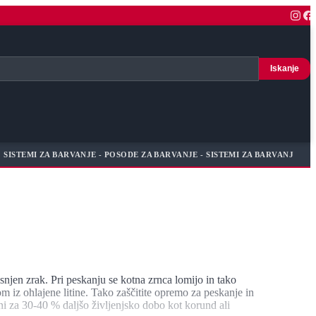
Iskanje
SISTEMI ZA BARVANJE - POSODE ZA BARVANJE - SISTEMI ZA BARVANJE
isnjen zrak. Pri peskanju se kotna zrnca lomijo in tako
 iz ohlajene litine. Tako zaščitite opremo za peskanje in
ni za 30-40 % daljšo življenjsko dobo kot korund ali