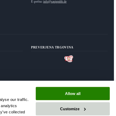
E-pošta:
info@sapigmbh.de
PREVERJENA TRGOVINA
Allow all
yse our traffic.
 analytics
Customize
y’ve collected