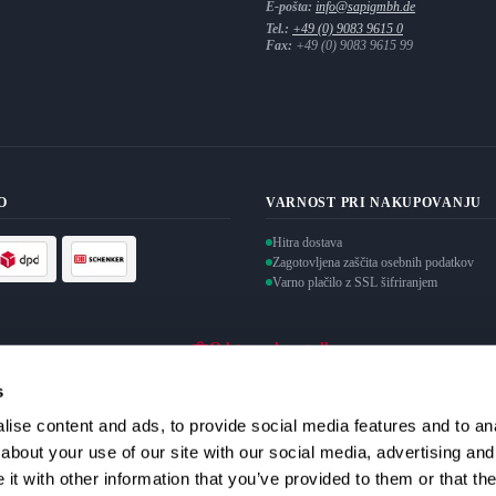
E-pošta:
info@sapigmbh.de
Tel.:
+49 (0) 9083 9615 0
Fax:
+49 (0) 9083 9615 99
O
VARNOST PRI NAKUPOVANJU
Hitra dostava
Zagotovljena zaščita osebnih podatkov
Varno plačilo z SSL šifriranjem
Odstop od pogodbe
s
ise content and ads, to provide social media features and to anal
about your use of our site with our social media, advertising and
t with other information that you’ve provided to them or that the
odatkov. Svoje soglasje lahko kadar koli prekličem.