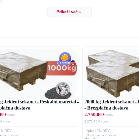
je.
te na nas. Z veseljem vam bomo pripravili ponudbo za količino, ki jo
Prikaži več
g Jekleni sekanci - Peskalni material
2000 kg Jekleni sekanci - 
plačna dostava
- Brezplačna dostava
00 €
2.750,00 €
 €
3.272,50 €
19% DDV
plus 19% DDV
ačna dostava!
Brezplačna dostava!