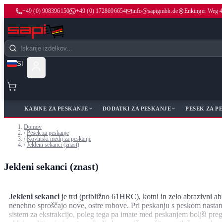
+49 (0) 908396150
+49 (0) 1728696654
info@sapigmbh.de
Enkinger Weg 
Preskoči na vsebino
Iskanje
SI
OJI
KABINE ZA PESKANJE
DODATKI ZA PESKANJE
PESEK ZA P
Domov
/
Pesek za peskanje
/
Kovinski medij za peskanje
/
Jekleni sekanci (znast)
Jekleni sekanci (znast)
Jekleni sekanci
je trd (približno 61HRC), kotni in zelo abrazivni ab
nenehno sproščajo nove, ostre robove. Pri peskanju s peskom nastane
sistem za ekstrakcijo, poleg tega pa imate med peskanjem boljši pre