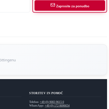
Zaprosite za ponudbo
Möttingenu
STORITEV IN POMOČ
Telefon:
+49 (0) 9083 9615 0
WhatsApp:
+49 (0) 172 8696654