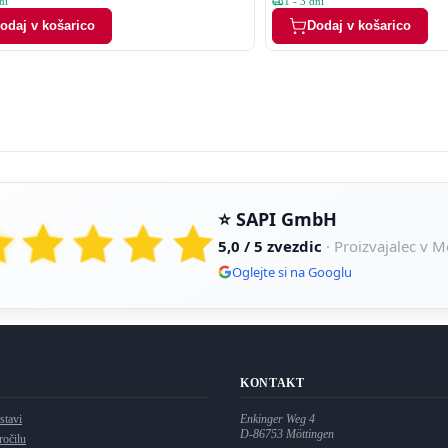
ni
1 - 3 dni
odaj v košarico
Dodaj v košarico
⭐ SAPI GmbH
5,0 / 5 zvezdic
· Proizvajalec v 
Oglejte si na Googlu
KONTAKT
stavi
Enkinger Weg 4
D-86753
Möttingen
ročilu