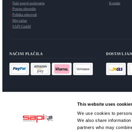
Naši pogoji poslovanja
Kontakt
Pravno obvestilo
Politika odpovedi
Moj račun
SAPI GmbH
NAČINI PLAČILA
DOSTAVLJAJ
This website uses cookie
E-NOVICE
We use cookies to personal
Naročite se na naš novičnik za ekskluzivne ponudbe in novice.
We also share information 
Naroči
partners who may combine i
Prebral sem
politiko zasebnosti
in se strinjam z obdelavo svojih p