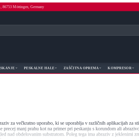
4, 86753 Möttingen, Germany
ESKANJE
PESKALNE HALE
ZAŠČITNA OPREMA
KOMPRESOR
raziv za večkratno uporabo, ki se uporablja v različnih aplikacijah za st
 precej manj prahu kot na primer pri peskanju s korundom ali abrazivom
gled nad obdelovanim substratom. Poleg tega ima abraziv z jeklenimi zr