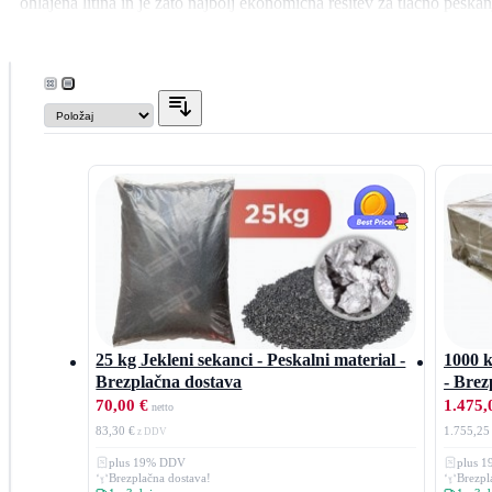
ohlajena litina in je zato najbolj ekonomična rešitev za tlačno peskan
Če potrebujete večje količine abraziva iz litega jekla, se obrni
FILTER
Velikost
GH18 (0,7 - 1,4 mm)
GH25 (0,4 - 1,2 mm)
GH40 (0,3 - 1,0 mm)
GH50 (0,2 - 0,7 mm
GH80 (0,1 - 0,4 mm)
Quantum Mix GH40/GH25
Quantum Mix GH50/GH40
25 kg Jekleni sekanci - Peskalni material -
1000 k
Material
Brezplačna dostava
- Brez
70,00 €
1.475,
Kovinski
83,30 €
1.755,25
Velikost
plus 19% DDV
plus 
paketa
Brezplačna dostava!
Brezpl