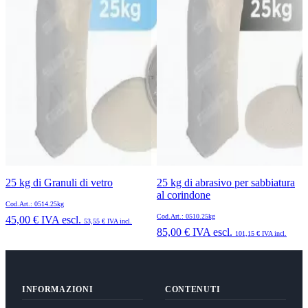
25 kg di Granuli di vetro
25 kg di abrasivo per sabbiatura
al corindone
Cod.Art.: 0514.25kg
Cod.Art.: 0510.25kg
45,00 €
IVA escl.
53,55 €
IVA incl.
85,00 €
IVA escl.
101,15 €
IVA incl.
INFORMAZIONI
CONTENUTI