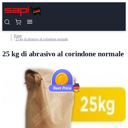
Salta al contenuto
Home
/
25 kg di abrasivo al corindone normale
25 kg di abrasivo al corindone normale