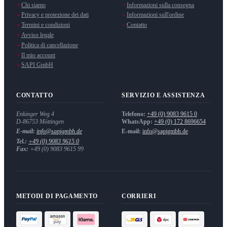
Chi siamo
Informazioni sulla consegna
Privacy e protezione dei dati
Informazioni sull'ordine
Termini e condizioni
Contatto
Avviso legale
Politica di cancellazione
Il mio account
SAPI GmbH
CONTATTO
SERVIZIO E ASSISTENZA
Enkinger Weg 4
Telefono:
+49 (0) 9083 9615 0
D-86753
Möttingen
WhatsApp:
+49 (0) 172 8696654
E-mail:
info@sapigmbh.de
E-mail:
info@sapigmbh.de
Tel.:
+49 (0) 9083 9615 0
Fax:
+49 (0) 9083 9615 99
METODI DI PAGAMENTO
CORRIERI