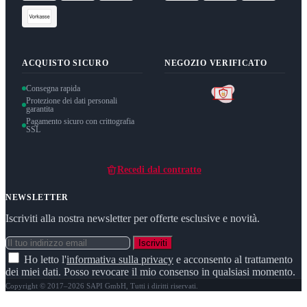
ACQUISTO SICURO
NEGOZIO VERIFICATO
Consegna rapida
Protezione dei dati personali
garantita
Pagamento sicuro con crittografia
SSL
Recedi dal contratto
NEWSLETTER
Iscriviti alla nostra newsletter per offerte esclusive e novità.
Iscriviti
Ho letto l'
informativa sulla privacy
e acconsento al trattamento
dei miei dati. Posso revocare il mio consenso in qualsiasi momento.
Copyright © 2017–2026 SAPI GmbH, Tutti i diritti riservati.