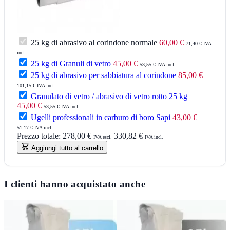
25 kg di abrasivo al corindone normale
60,00 €
71,40 € IVA
incl.
25 kg di Granuli di vetro
45,00 €
53,55 € IVA incl.
25 kg di abrasivo per sabbiatura al corindone
85,00 €
101,15 € IVA incl.
Granulato di vetro / abrasivo di vetro rotto 25 kg
45,00 €
53,55 € IVA incl.
Ugelli professionali in carburo di boro Sapi
43,00 €
51,17 € IVA incl.
Prezzo totale:
278,00 €
330,82 €
IVA escl.
IVA incl.
Aggiungi tutto al carrello
I clienti hanno acquistato anche