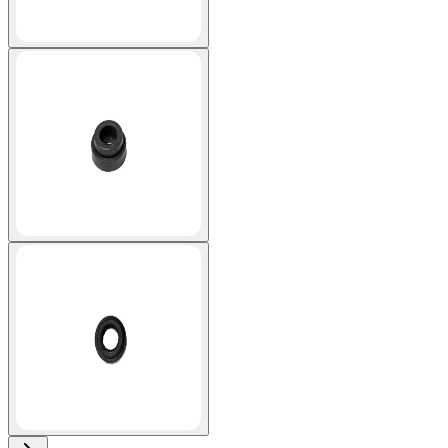
View larger image
View larger image