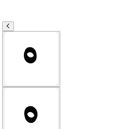
View larger image
View larger image