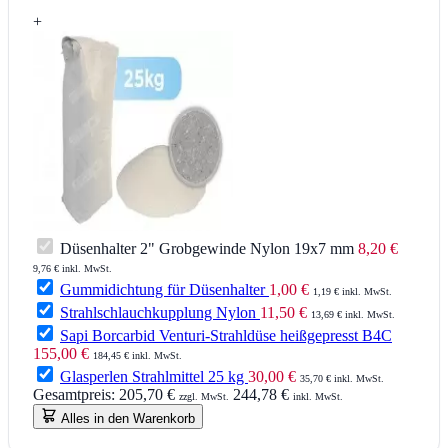
+
Düsenhalter 2" Grobgewinde Nylon 19x7 mm
8,20 €
9,76 € inkl. MwSt.
Gummidichtung für Düsenhalter
1,00 €
1,19 € inkl. MwSt.
Strahlschlauchkupplung Nylon
11,50 €
13,69 € inkl. MwSt.
Sapi Borcarbid Venturi-Strahldüse heißgepresst B4C
155,00 €
184,45 € inkl. MwSt.
Glasperlen Strahlmittel 25 kg
30,00 €
35,70 € inkl. MwSt.
Gesamtpreis:
205,70 €
244,78 €
zzgl. MwSt.
inkl. MwSt.
Alles in den Warenkorb