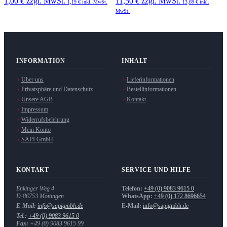
1,00 €
zzgl. MwSt.
11,50 €
zzgl. MwSt.
1,19 €
inkl. MwSt.
13,69 €
inkl.
MwSt.
INFORMATION
INHALT
Über uns
Lieferinformationen
Privatsphäre und Datenschutz
Bestellinformationen
Unsere AGB
Kontakt
Impressum
Widerrufsbelehrung
Mein Konto
SAPI GmbH
KONTAKT
SERVICE UND HILFE
Enkinger Weg 4
Telefon:
+49 (0) 9083 9615 0
D-86753
Möttingen
WhatsApp:
+49 (0) 172 8696654
E-Mail:
info@sapigmbh.de
E-Mail:
info@sapigmbh.de
Tel.:
+49 (0) 9083 9615 0
Fax:
+49 (0) 9083 9615 99