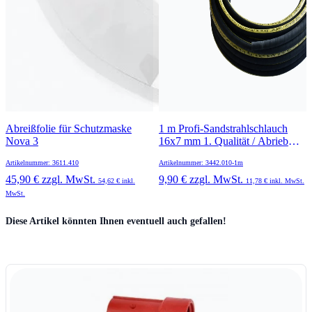
Abreißfolie für Schutzmaske
1 m Profi-Sandstrahlschlauch
Nova 3
16x7 mm 1. Qualität / Abrieb
<35mm³
Artikelnummer: 3611.410
Artikelnummer: 3442.010-1m
45,90 €
zzgl. MwSt.
9,90 €
zzgl. MwSt.
54,62 €
inkl.
11,78 €
inkl. MwSt.
MwSt.
Press to skip carousel
Diese Artikel könnten Ihnen eventuell auch gefallen!