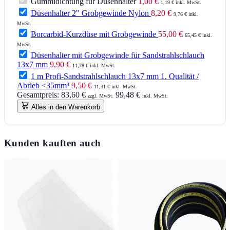
Gummidichtung für Düsenhalter
1,00 €
1,19 € inkl. MwSt.
Düsenhalter 2" Grobgewinde Nylon
8,20 €
9,76 € inkl.
MwSt.
Borcarbid-Kurzdüse mit Grobgewinde
55,00 €
65,45 € inkl.
MwSt.
Düsenhalter mit Grobgewinde für Sandstrahlschlauch
13x7 mm
9,90 €
11,78 € inkl. MwSt.
1 m Profi-Sandstrahlschlauch 13x7 mm 1. Qualität /
Abrieb <35mm³
9,50 €
11,31 € inkl. MwSt.
Gesamtpreis:
83,60 €
99,48 €
zzgl. MwSt.
inkl. MwSt.
Alles in den Warenkorb
Kunden kauften auch