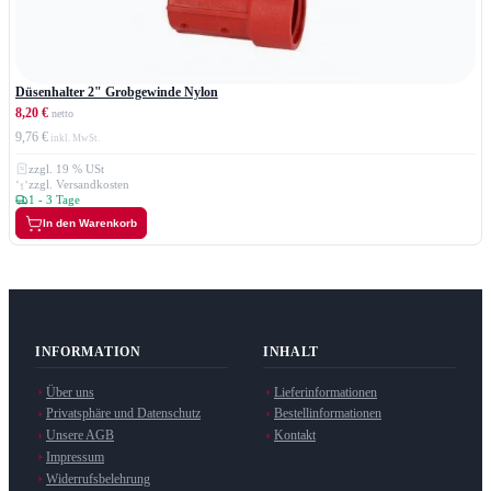
Düsenhalter 2" Grobgewinde Nylon
8,20 €
9,76 €
zzgl. 19 % USt
zzgl. Versandkosten
1 - 3 Tage
In den Warenkorb
INFORMATION
INHALT
Über uns
Lieferinformationen
Privatsphäre und Datenschutz
Bestellinformationen
Unsere AGB
Kontakt
Impressum
Widerrufsbelehrung