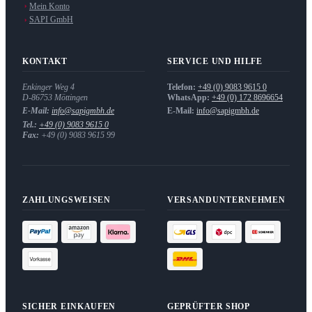
Mein Konto
SAPI GmbH
KONTAKT
SERVICE UND HILFE
Enkinger Weg 4
Telefon:
+49 (0) 9083 9615 0
D-86753
Möttingen
WhatsApp:
+49 (0) 172 8696654
E-Mail:
info@sapigmbh.de
E-Mail:
info@sapigmbh.de
Tel.:
+49 (0) 9083 9615 0
Fax:
+49 (0) 9083 9615 99
ZAHLUNGSWEISEN
VERSANDUNTERNEHMEN
SICHER EINKAUFEN
GEPRÜFTER SHOP