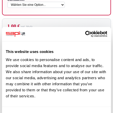
1,00 €
1,19 €
Menge
In den Warenkorb
This website uses cookies
We use cookies to personalise content and ads, to
Beschreibung
provide social media features and to analyse our traffic.
We also share information about your use of our site with
Die Gummidichtung wird in den Düsenhalter eingelegt und sorgt für eine
our social media, advertising and analytics partners who
optimale Abdichtung zwischen der Sandstrahldüse und dem Strahlschlauch.
may combine it with other information that you’ve
Passend für folgende Düsenhalter mit 2" Grobgewinde:
provided to them or that they’ve collected from your use
of their services.
Düsenhalter Nylon 19x7 mm
Düsenhalter Nylon 25x7 mm
Düsenhalter Nylon 32x8 mm