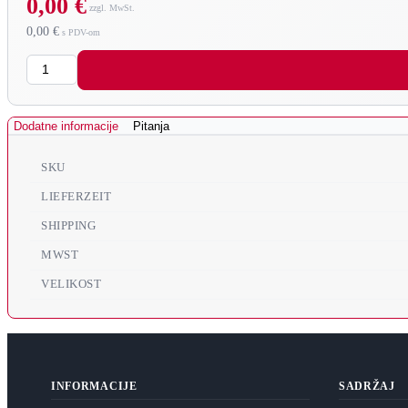
0,00 €
0,00 €
Količina
Dodatne informacije
Pitanja
SKU
LIEFERZEIT
SHIPPING
MWST
VELIKOST
INFORMACIJE
SADRŽAJ