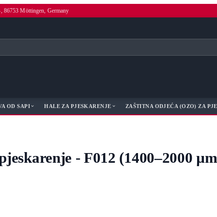
4, 86753 Möttingen, Germany
A OD SAPI
HALE ZA PJESKARENJE
ZAŠTITNA ODJEĆA (OZO) ZA P
a pjeskarenje - F012 (1400–2000 µm