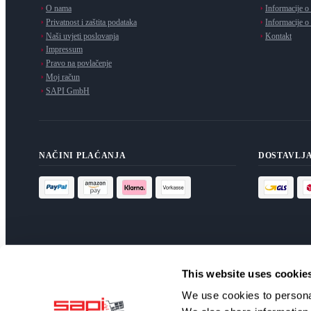
O nama
Informacije o
Privatnost i zaštita podataka
Informacije o
Naši uvjeti poslovanja
Kontakt
Impressum
Pravo na povlačenje
Moj račun
SAPI GmbH
NAČINI PLAĆANJA
DOSTAVLJ
This website uses cookie
NEWSLETTER
We use cookies to personal
Pretplatite se na naš newsletter za ekskluzivne ponude i vijesti.