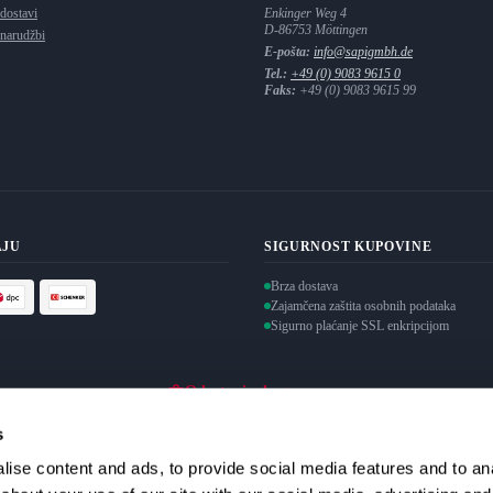
 dostavi
Enkinger Weg 4
D-86753
Möttingen
 narudžbi
E-pošta:
info@sapigmbh.de
Tel.:
+49 (0) 9083 9615 0
Faks:
+49 (0) 9083 9615 99
AJU
SIGURNOST KUPOVINE
Brza dostava
Zajamčena zaštita osobnih podataka
Sigurno plaćanje SSL enkripcijom
Odustani od ugovora
s
ise content and ads, to provide social media features and to anal