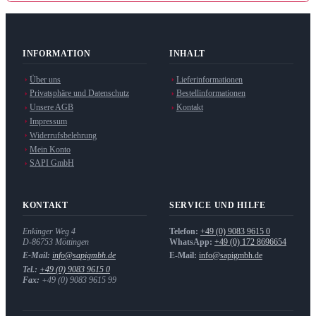
INFORMATION
INHALT
Über uns
Lieferinformationen
Privatsphäre und Datenschutz
Bestellinformationen
Unsere AGB
Kontakt
Impressum
Widerrufsbelehrung
Mein Konto
SAPI GmbH
KONTAKT
SERVICE UND HILFE
Enkinger Weg 4
Telefon:
+49 (0) 9083 9615 0
D-86753
Möttingen
WhatsApp:
+49 (0) 172 8696654
E-Mail:
info@sapigmbh.de
E-Mail:
info@sapigmbh.de
Tel.:
+49 (0) 9083 9615 0
Fax:
+49 (0) 9083 9615 99