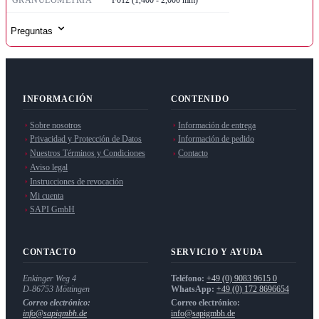
GRANULOMETRÍA
F012 (1,400 - 2,000 mm)
Preguntas
INFORMACIÓN
CONTENIDO
Sobre nosotros
Información de entrega
Privacidad y Protección de Datos
Información de pedido
Nuestros Términos y Condiciones
Contacto
Aviso legal
Instrucciones de revocación
Mi cuenta
SAPI GmbH
CONTACTO
SERVICIO Y AYUDA
Enkinger Weg 4
Teléfono:
+49 (0) 9083 9615 0
D-86753
Möttingen
WhatsApp:
+49 (0) 172 8696654
Correo electrónico:
Correo electrónico:
info@sapigmbh.de
info@sapigmbh.de