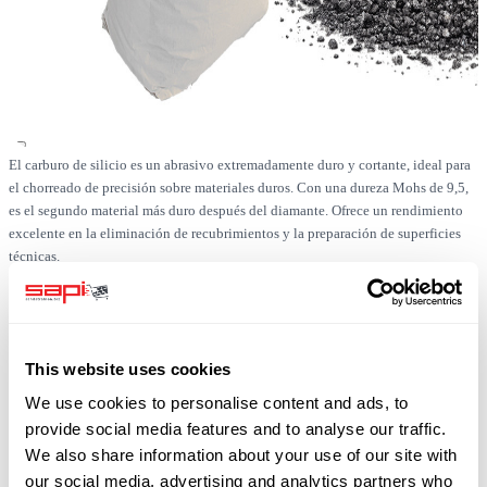
El carburo de silicio es un abrasivo extremadamente duro y cortante, ideal para
el chorreado de precisión sobre materiales duros. Con una dureza Mohs de 9,5,
es el segundo material más duro después del diamante. Ofrece un rendimiento
excelente en la eliminación de recubrimientos y la preparación de superficies
técnicas.
En stock
This website uses cookies
SKU
0519-SIC-F012-1000
We use cookies to personalise content and ads, to
Envío gratuito
provide social media features and to analyse our traffic.
más 19% de IVA
We also share information about your use of our site with
our social media, advertising and analytics partners who