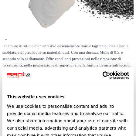
Il carburo di silicio è un abrasivo estremamente duro e tagliente, ideale per la
sabbiatura di precisione su materiali duri. Con una durezza Mohs di 9,5, è
secondo solo al diamante. Offre eccellenti prestazioni nella rimozione di
rivestimenti, nella preparazione di superfici e nella finitura di materiali tecnici.
Disponibile
This website uses cookies
SKU
0519-SIC-F012-1000
We use cookies to personalise content and ads, to
Spedizione gratuita
provide social media features and to analyse our traffic.
più 19% di IVA
We also share information about your use of our site with
our social media, advertising and analytics partners who
may combine it with other information that you’ve