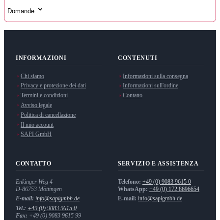
Domande
INFORMAZIONI
CONTENUTI
Chi siamo
Informazioni sulla consegna
Privacy e protezione dei dati
Informazioni sull'ordine
Termini e condizioni
Contatto
Avviso legale
Politica di cancellazione
Il mio account
SAPI GmbH
CONTATTO
SERVIZIO E ASSISTENZA
Enkinger Weg 4
Telefono:
+49 (0) 9083 9615 0
D-86753
Möttingen
WhatsApp:
+49 (0) 172 8696654
E-mail:
info@sapigmbh.de
E-mail:
info@sapigmbh.de
Tel.:
+49 (0) 9083 9615 0
Fax:
+49 (0) 9083 9615 99