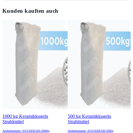
Kunden kauften auch
1000 kg Keramikkugeln
500 kg Keramikkugeln
Strahlmittel
Strahlmittel
Artikelnummer: 0519-KERAM-1000kg
Artikelnummer: 0519-KERAM-500kg