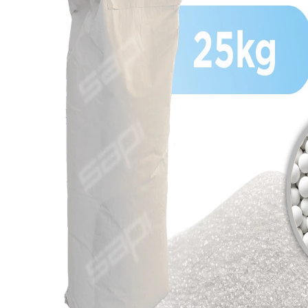
View larger image
View larger image