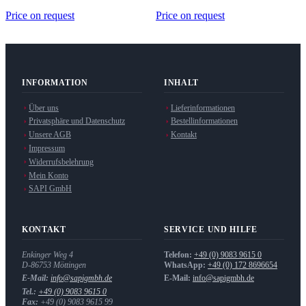
Price on request
Price on request
INFORMATION
INHALT
Über uns
Lieferinformationen
Privatsphäre und Datenschutz
Bestellinformationen
Unsere AGB
Kontakt
Impressum
Widerrufsbelehrung
Mein Konto
SAPI GmbH
KONTAKT
SERVICE UND HILFE
Enkinger Weg 4
Telefon:
+49 (0) 9083 9615 0
D-86753
Möttingen
WhatsApp:
+49 (0) 172 8696654
E-Mail:
info@sapigmbh.de
E-Mail:
info@sapigmbh.de
Tel.:
+49 (0) 9083 9615 0
Fax:
+49 (0) 9083 9615 99