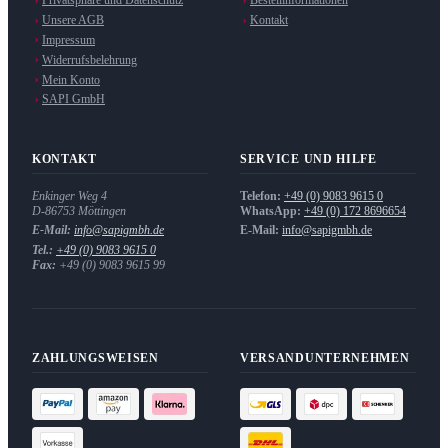
Privatsphäre und Datenschutz
Bestellinformationen
Unsere AGB
Kontakt
Impressum
Widerrufsbelehrung
Mein Konto
SAPI GmbH
KONTAKT
SERVICE UND HILFE
Enkinger Weg 4
Telefon:
+49 (0) 9083 9615 0
D-86753
Möttingen
WhatsApp:
+49 (0) 172 8696654
E-Mail:
info@sapigmbh.de
E-Mail:
info@sapigmbh.de
Tel.:
+49 (0) 9083 9615 0
Fax:
+49 (0) 9083 9615 99
ZAHLUNGSWEISEN
VERSANDUNTERNEHMEN