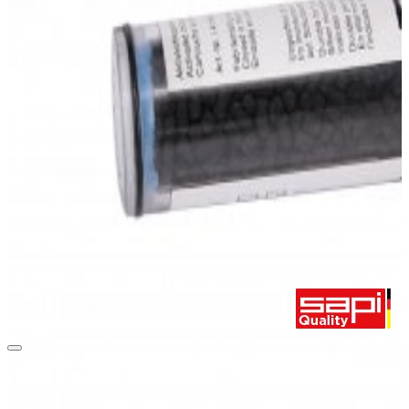
passend für Aktivkohlefilter klein. Filtertausch spätestens alle 3 Monate.