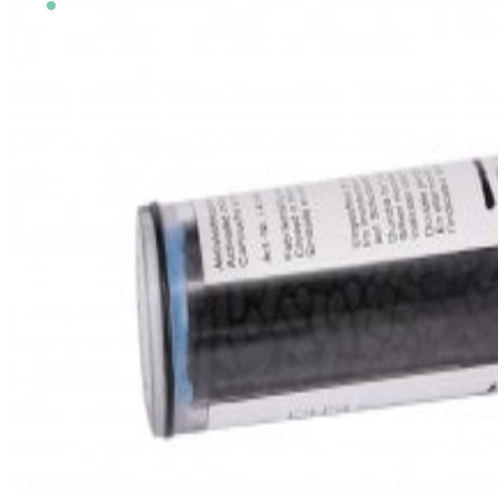
Auf Lager
SKU
3621.050
zzgl. Versandkosten
zzgl. 19 % USt