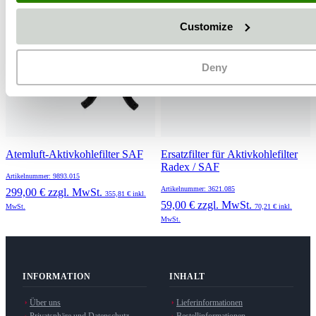
Customize
Deny
Atemluft-Aktivkohlefilter SAF
Ersatzfilter für Aktivkohlefilter
Radex / SAF
Artikelnummer: 9893.015
Artikelnummer: 3621.085
299,00 €
zzgl. MwSt.
355,81 €
inkl.
59,00 €
zzgl. MwSt.
MwSt.
70,21 €
inkl.
MwSt.
INFORMATION
INHALT
Über uns
Lieferinformationen