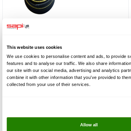
Ersatzfilter für Aktivkohlefilter klein
79,00 €
94,01 € inkl.
MwSt.
Atemluftfilter - Aktivkohlefilter klein
299,00 €
355,81 € inkl.
This website uses cookies
MwSt.
40 m Profi-Sandstrahlschlauch 16x7 mm 1. Qualität /
We use cookies to personalise content and ads, to provide s
Abrieb <35mm³
280,00 €
333,20 € inkl. MwSt.
features and to analyse our traffic. We also share informatio
Gesamtpreis:
658,00 €
783,02 €
zzgl. MwSt.
inkl. MwSt.
our site with our social media, advertising and analytics pa
Alles in den Warenkorb
combine it with other information that you’ve provided to them
collected from your use of their services.
Kunden kauften auch
Allow all