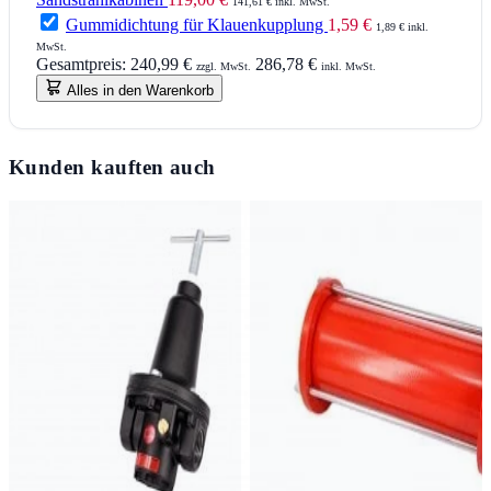
141,61 € inkl. MwSt.
Gummidichtung für Klauenkupplung
1,59 €
1,89 € inkl.
MwSt.
Gesamtpreis:
240,99 €
286,78 €
zzgl. MwSt.
inkl. MwSt.
Alles in den Warenkorb
Kunden kauften auch