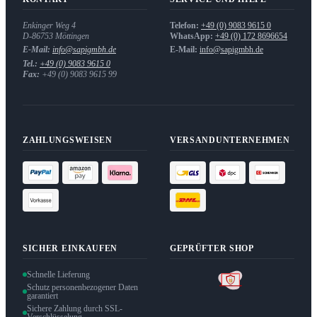
Enkinger Weg 4
Telefon:
+49 (0) 9083 9615 0
D-86753
Möttingen
WhatsApp:
+49 (0) 172 8696654
E-Mail:
info@sapigmbh.de
E-Mail:
info@sapigmbh.de
Tel.:
+49 (0) 9083 9615 0
Fax:
+49 (0) 9083 9615 99
ZAHLUNGSWEISEN
VERSANDUNTERNEHMEN
SICHER EINKAUFEN
GEPRÜFTER SHOP
Schnelle Lieferung
Schutz personenbezogener Daten
garantiert
Sichere Zahlung durch SSL-