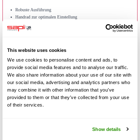
Robuste Ausführung
Handrad zur optimalen Einstellung
Kunststoffbehälter
Technische Daten:
This website uses cookies
1/4" Innengewinde beidseitig
We use cookies to personalise content and ads, to
Einstellbarer Druckbereich 0,5 - 16 bar
provide social media features and to analyse our traffic.
Temperaturbereich 0°C bis max. 50°C
We also share information about your use of our site with
Filtereinsatz 40 µm
our social media, advertising and analytics partners who
Durchflussmenge 750 l/min.
may combine it with other information that you’ve
provided to them or that they’ve collected from your use
Lieferung erfolgt ohne Kupplungen und ohne
Manometer,
diese müssen
of their services.
extra bestellt werden.
Weitere Informationen
Show details
Fragen