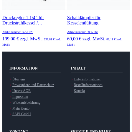
Druckregler 1 1/4" für
Schalldämpfer für
Druckstrahlkessel /
Kesselentlüftung
Sandstrahlkabinen
Artikelnummer: 3551.023
Artikelnummer: 3935.060
199,00 €
zzgl. MwSt.
69,00 €
zzgl. MwSt.
236,81 €
inkl.
82,11 €
inkl.
MwSt.
MwSt.
INFORMATION
INHALT
Über uns
Lieferinformationen
Privatsphäre und Datenschutz
Bestellinformationen
Unsere AGB
Kontakt
Impressum
Widerrufsbelehrung
Mein Konto
SAPI GmbH
KONTAKT
SERVICE UND HILFE