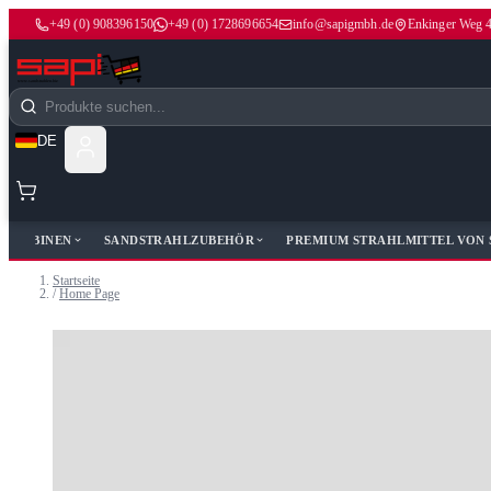
+49 (0) 908396150
+49 (0) 1728696654
info@sapigmbh.de
Enkinger Weg 
Zum Inhalt springen
Suche
DE
HLKABINEN
SANDSTRAHLZUBEHÖR
PREMIUM STRAHLMITTEL VON 
Startseite
/
Home Page