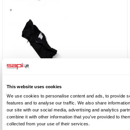
+
Luftschlauch für Lackierhaube T-Link
122,50 €
145,78 €
inkl. MwSt.
This website uses cookies
Gürtel für Schutzmasken und Klimageräte
25,50 €
30,35 €
inkl. MwSt.
We use cookies to personalise content and ads, to provide s
Ersatzhaube für Lackierhaube T-Link
64,90 €
77,23 € inkl.
features and to analyse our traffic. We also share informatio
MwSt.
our site with our social media, advertising and analytics pa
Halskrause für Schutzmaske Astro / Nova 1 - 2000 - 3
combine it with other information that you’ve provided to them
31,00 €
36,89 € inkl. MwSt.
Gesamtpreis:
243,90 €
290,24 €
zzgl. MwSt.
inkl. MwSt.
collected from your use of their services.
Alles in den Warenkorb