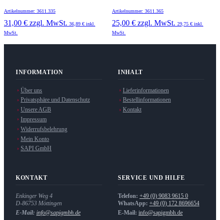
Artikelnummer: 3611.335
Artikelnummer: 3611.365
31,00 €
zzgl. MwSt.
25,00 €
zzgl. MwSt.
36,89 €
inkl.
29,75 €
inkl.
MwSt.
MwSt.
INFORMATION
INHALT
Über uns
Lieferinformationen
Privatsphäre und Datenschutz
Bestellinformationen
Unsere AGB
Kontakt
Impressum
Widerrufsbelehrung
Mein Konto
SAPI GmbH
KONTAKT
SERVICE UND HILFE
Enkinger Weg 4
Telefon:
+49 (0) 9083 9615 0
D-86753
Möttingen
WhatsApp:
+49 (0) 172 8696654
E-Mail:
info@sapigmbh.de
E-Mail:
info@sapigmbh.de