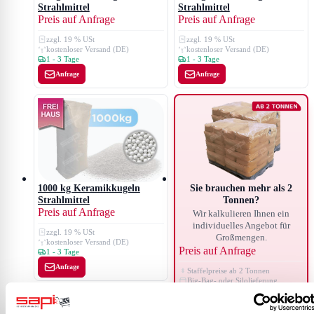
Strahlmittel
Strahlmittel
Preis auf Anfrage
Preis auf Anfrage
zzgl. 19 % USt
zzgl. 19 % USt
kostenloser Versand (DE)
kostenloser Versand (DE)
1 - 3 Tage
1 - 3 Tage
Anfrage
Anfrage
Sie brauchen mehr als 2
1000 kg Keramikkugeln
Tonnen?
Strahlmittel
Preis auf Anfrage
Wir kalkulieren Ihnen ein
individuelles Angebot für
zzgl. 19 % USt
Großmengen.
kostenloser Versand (DE)
Preis auf Anfrage
1 - 3 Tage
Anfrage
Staffelpreise ab 2 Tonnen
Big-Bag- oder Silolieferung
Angebot meist innerhalb 1 Werktag
Angebot anfordern