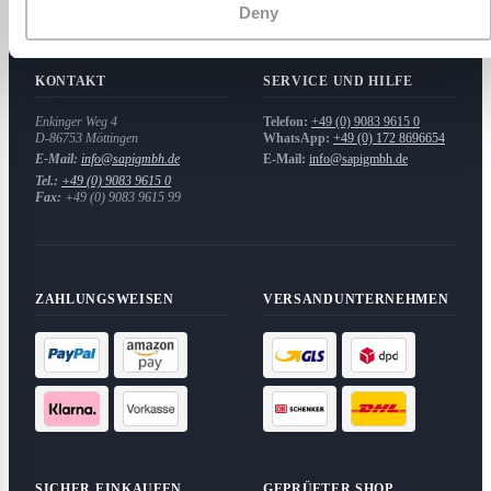
Deny
SAPI GmbH
KONTAKT
SERVICE UND HILFE
Enkinger Weg 4
Telefon:
+49 (0) 9083 9615 0
D-86753
Möttingen
WhatsApp:
+49 (0) 172 8696654
E-Mail:
info@sapigmbh.de
E-Mail:
info@sapigmbh.de
Tel.:
+49 (0) 9083 9615 0
Fax:
+49 (0) 9083 9615 99
ZAHLUNGSWEISEN
VERSANDUNTERNEHMEN
SICHER EINKAUFEN
GEPRÜFTER SHOP