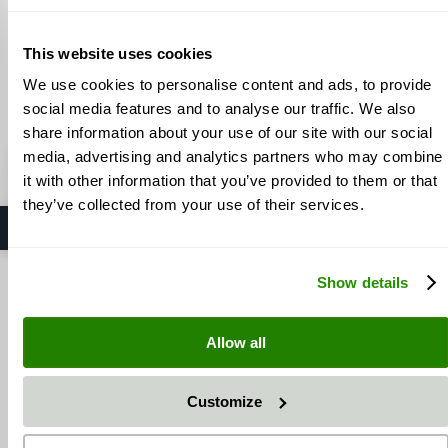
This website uses cookies
3
Elemente
We use cookies to personalise content and ads, to provide
Zeige
social media features and to analyse our traffic. We also
share information about your use of our site with our social
media, advertising and analytics partners who may combine
⭐ SAPI GmbH
it with other information that you’ve provided to them or that
5,0 / 5 Sterne
· Hersteller in Möttingen
they’ve collected from your use of their services.
Auf Google ansehen
Show details
INFORMATION
INHALT
Allow all
Über uns
Lieferinformationen
Privatsphäre und Datenschutz
Bestellinformationen
Unsere AGB
Kontakt
Customize
Impressum
Widerrufsbelehrung
Mein Konto