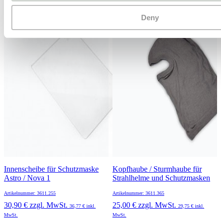
Deny
Innenscheibe für Schutzmaske
Kopfhaube / Sturmhaube für
Astro / Nova 1
Strahlhelme und Schutzmasken
Artikelnummer: 3611.255
Artikelnummer: 3611.365
30,90 €
zzgl. MwSt.
25,00 €
zzgl. MwSt.
36,77 €
inkl.
29,75 €
inkl.
MwSt.
MwSt.