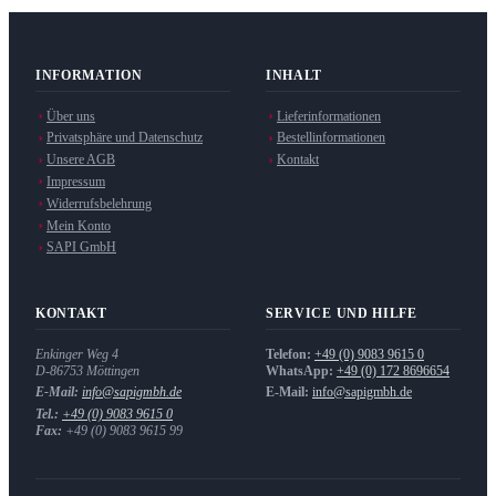
INFORMATION
INHALT
Über uns
Lieferinformationen
Privatsphäre und Datenschutz
Bestellinformationen
Unsere AGB
Kontakt
Impressum
Widerrufsbelehrung
Mein Konto
SAPI GmbH
KONTAKT
SERVICE UND HILFE
Enkinger Weg 4
Telefon:
+49 (0) 9083 9615 0
D-86753
Möttingen
WhatsApp:
+49 (0) 172 8696654
E-Mail:
info@sapigmbh.de
E-Mail:
info@sapigmbh.de
Tel.:
+49 (0) 9083 9615 0
Fax:
+49 (0) 9083 9615 99