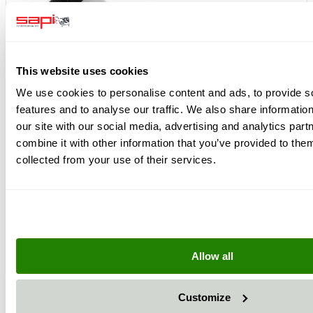
This website uses cookies
We use cookies to personalise content and ads, to provide s
Regelventil für Schutzmaske Astro - Nova 1 / 2000 / 3
features and to analyse our traffic. We also share informatio
106,00 €
126,14 € inkl. MwSt.
our site with our social media, advertising and analytics pa
Lederjacke für Schutzmaske Astro
285,00 €
339,15 € inkl.
combine it with other information that you’ve provided to them
MwSt.
Nylonjacke für Schutzmaske Astro
92,00 €
collected from your use of their services.
109,48 € inkl.
MwSt.
Gürtel für Schutzmasken und Klimageräte
25,50 €
30,35 €
inkl. MwSt.
Lufteinlassvorrichtung für Schutzmaske Astro / Nova
2000
25,90 €
30,82 € inkl. MwSt.
Gesamtpreis:
534,40 €
635,94 €
zzgl. MwSt.
inkl. MwSt.
Allow all
Alles in den Warenkorb
Customize
Kunden kauften auch