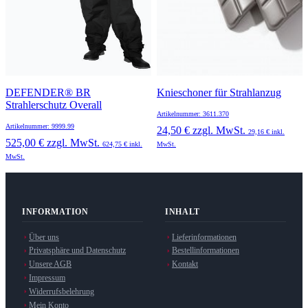
DEFENDER® BR
Knieschoner für Strahlanzug
Strahlerschutz Overall
Artikelnummer: 3611.370
Artikelnummer: 9999.99
24,50 €
zzgl. MwSt.
29,16 €
inkl.
525,00 €
zzgl. MwSt.
624,75 €
inkl.
MwSt.
MwSt.
INFORMATION
INHALT
Über uns
Lieferinformationen
Privatsphäre und Datenschutz
Bestellinformationen
Unsere AGB
Kontakt
Impressum
Widerrufsbelehrung
Mein Konto