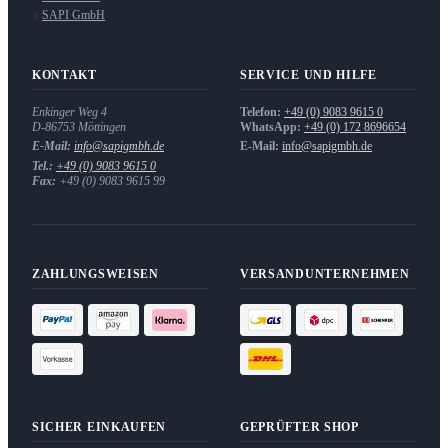
SAPI GmbH
KONTAKT
SERVICE UND HILFE
Enkinger Weg 4
Telefon:
+49 (0) 9083 9615 0
D-86753
Möttingen
WhatsApp:
+49 (0) 172 8696654
E-Mail:
info@sapigmbh.de
E-Mail:
info@sapigmbh.de
Tel.:
+49 (0) 9083 9615 0
Fax:
+49 (0) 9083 9615 99
ZAHLUNGSWEISEN
VERSANDUNTERNEHMEN
SICHER EINKAUFEN
GEPRÜFTER SHOP