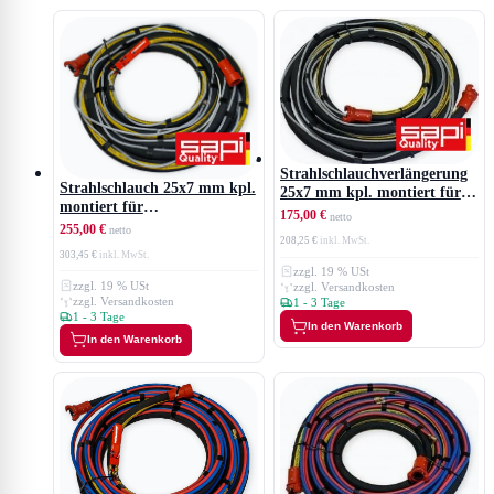
Strahlschlauchverlängerung
Strahlschlauch 25x7 mm kpl.
25x7 mm kpl. montiert für
montiert für
Sicherheitsabschaltung
175,00 €
Sicherheitsabschaltung
255,00 €
208,25 €
303,45 €
zzgl. 19 % USt
zzgl. 19 % USt
zzgl. Versandkosten
zzgl. Versandkosten
1 - 3 Tage
1 - 3 Tage
In den Warenkorb
In den Warenkorb