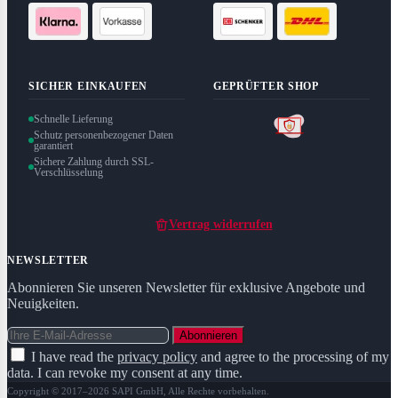
SICHER EINKAUFEN
GEPRÜFTER SHOP
Schnelle Lieferung
Schutz personenbezogener Daten
garantiert
Sichere Zahlung durch SSL-
Verschlüsselung
Vertrag widerrufen
NEWSLETTER
Abonnieren Sie unseren Newsletter für exklusive Angebote und
Neuigkeiten.
Abonnieren
I have read the
privacy policy
and agree to the processing of my
data. I can revoke my consent at any time.
Copyright © 2017–2026 SAPI GmbH, Alle Rechte vorbehalten.