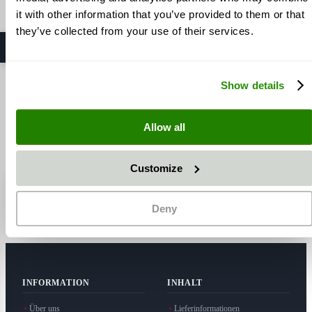
m
374,85 €
it with other information that you’ve provided to them or that
zzgl. 19 % USt
they’ve collected from your use of their services.
zzgl. Versandkosten
1 - 3 Tage
In den Warenkorb
Show details
5
Elemente
Allow all
Zeige
Customize
⭐ SAPI GmbH
5,0 / 5 Sterne
· Hersteller in Möttingen
Deny
Auf Google ansehen
INFORMATION
INHALT
Über uns
Lieferinformationen