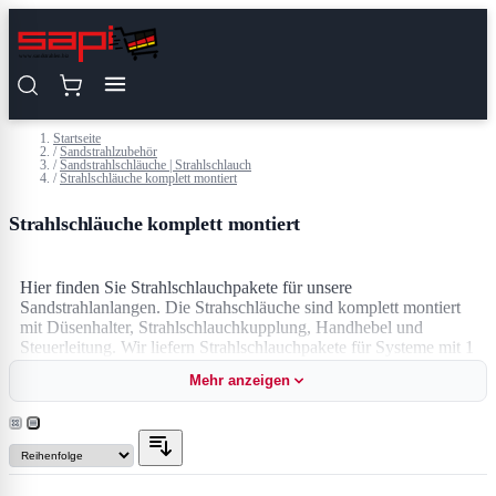
Zum Inhalt springen
Startseite
/
Sandstrahlzubehör
/
Sandstrahlschläuche | Strahlschlauch
/
Strahlschläuche komplett montiert
Strahlschläuche komplett montiert
Hier finden Sie Strahlschlauchpakete für unsere
Sandstrahlanlangen. Die Strahschläuche sind komplett montiert
mit Düsenhalter, Strahlschlauchkupplung, Handhebel und
Steuerleitung. Wir liefern Strahlschlauchpakete für Systeme mit 1
und 2 Steuerleitungssystemen.
Mehr anzeigen
Sollten sie den passenden Schlauch nicht gefunden haben,
kontaktieren Sie uns bitte. Gerne stellen wir Ihnen Ihr
persönliches Schlauchpaket nach Ihren Vorgaben zusammen.