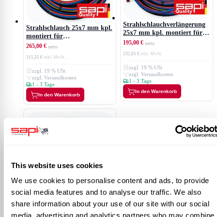
Strahlschlauchverlängerung
Strahlschlauch 25x7 mm kpl.
25x7 mm kpl. montiert für
montiert für
Kesselentlüftung
195,00 €
Kesselentlüftung
265,00 €
232,05 €
315,35 €
zzgl. 19 % USt
zzgl. 19 % USt
zzgl. Versandkosten
zzgl. Versandkosten
1 - 3 Tage
1 - 3 Tage
In den Warenkorb
In den Warenkorb
This website uses cookies
We use cookies to personalise content and ads, to provide
social media features and to analyse our traffic. We also
Rücksaug-
Strahlschlauchverlängerung
share information about your use of our site with our social
16x7 mm für Dino-Junior 5
315,00 €
media, advertising and analytics partners who may combine