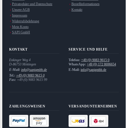
Privatsphäre und Datenschutz
Bestellinformationen
Unsere AGB
Kontakt
Impressum
Widerrufsbelehrung
Mein Konto
SAPI GmbH
KONTAKT
SERVICE UND HILFE
Enkinger Weg 4
Telefon:
+49 (0) 9083 9615 0
D-86753
Möttingen
WhatsApp:
+49 (0) 172 8696654
E-Mail:
info@sapigmbh.de
E-Mail:
info@sapigmbh.de
Tel.:
+49 (0) 9083 9615 0
Fax:
+49 (0) 9083 9615 99
ZAHLUNGSWEISEN
VERSANDUNTERNEHMEN