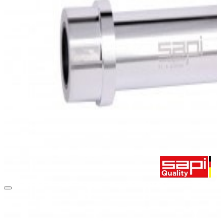
Unsere robusten Borcarbid-Kurzdüsen sind optimal geeignet für unseren
16x7mm Schlauch oder auch für unseren Frischstrahlkopf, der meistens in
unserer Injektorstrahlkabine eingesetzt wird.