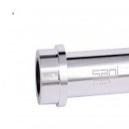
Auf Lager
SKU
3981.030
zzgl. Versandkosten
zzgl. 19 % USt