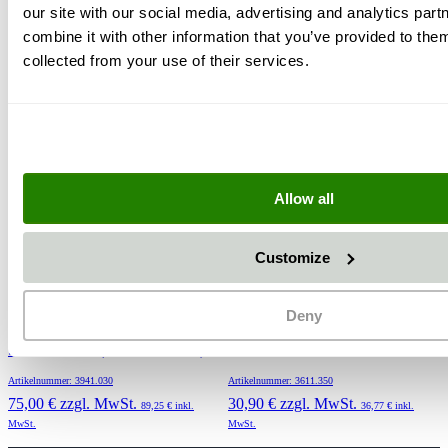
our site with our social media, advertising and analytics pa
combine it with other information that you’ve provided to them
collected from your use of their services.
Allow all
Customize
Deny
Glasscheiben für Sapi-
Verschleißscheibe für
Strahlkabinen (VPE = 5 Stück)
Schutzmaske Nova 2000
Artikelnummer: 3941.030
Artikelnummer: 3611.350
75,00 €
zzgl. MwSt.
30,90 €
zzgl. MwSt.
89,25 €
inkl.
36,77 €
inkl.
MwSt.
MwSt.