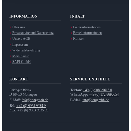
INFORMATION
INHALT
Über uns
Lieferinformationen
Privatsphäre und Datenschutz
Bestellinformationen
Unsere AGB
Kontakt
Impressum
Widerrufsbelehrung
Mein Konto
SAPI GmbH
KONTAKT
SERVICE UND HILFE
Enkinger Weg 4
Telefon:
+49 (0) 9083 9615 0
D-86753
Möttingen
WhatsApp:
+49 (0) 172 8696654
E-Mail:
info@sapigmbh.de
E-Mail:
info@sapigmbh.de
Tel.:
+49 (0) 9083 9615 0
Fax:
+49 (0) 9083 9615 99