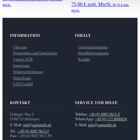
75,00 €
zzgl. MwSt.
MwSt.
89,25 €
inkl.
MwSt.
INFORMATION
INHALT
Über uns
Lieferinformationen
Privatsphäre und Datenschutz
Bestellinformationen
Unsere AGB
Kontakt
Impressum
Widerrufsbelehrung
Mein Konto
SAPI GmbH
KONTAKT
SERVICE UND HILFE
Enkinger Weg 4
Telefon:
+49 (0) 9083 9615 0
D-86753
Möttingen
WhatsApp:
+49 (0) 172 8696654
E-Mail:
info@sapigmbh.de
E-Mail:
info@sapigmbh.de
Tel.:
+49 (0) 9083 9615 0
Fax:
+49 (0) 9083 9615 99