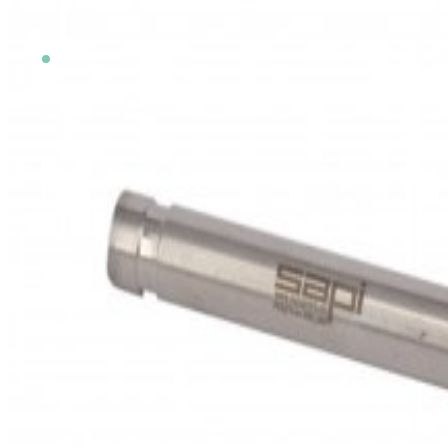
Auf Lager
SKU
3981.090
zzgl. Versandkosten
zzgl. 19 % USt