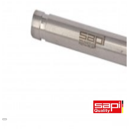
passen für das SAPI-Rücksaugstrahlgerät "PR 50". Mit Aluminiummantel und
Borcarbid-Einsatz für höchste Standzeiten.