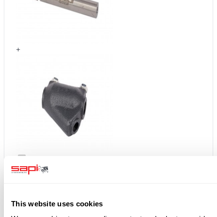
+
Sapi Borcarbid-Strahldüse für Rücksaugstrahlgerät "PR
50"
199,40 €
237,29 € inkl. MwSt.
Mischkammer für Kleinstrahlkopf
75,00 €
89,25 € inkl. MwSt.
Gesamtpreis:
274,40 €
326,54 €
zzgl. MwSt.
inkl. MwSt.
Alles in den Warenkorb
This website uses cookies