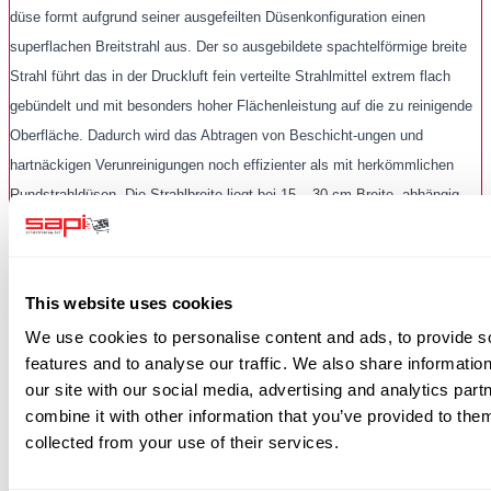
düse formt aufgrund seiner ausgefeilten Düsenkonfiguration einen
superflachen Breitstrahl aus. Der so ausgebildete spachtelförmige breite
Strahl führt das in der Druckluft fein verteilte Strahlmittel extrem flach
gebündelt und mit besonders hoher Flächenleistung auf die zu reinigende
Oberfläche. Dadurch wird das Abtragen von Beschicht-ungen und
hartnäckigen Verunreinigungen noch effizienter als mit herkömmlichen
Rundstrahldüsen. Die Strahlbreite liegt bei 15 – 30 cm Breite, abhängig
von der Strahlkopfgröße. Durch die Variation der Strahlmittelkörnungen
sowie des Luftdrucks kann diese Düsentechnik in einem sehr breitem
Anwend-ungsspektrum eingesetzt werden. Die Flachstrahldüse kann
This website uses cookies
sowohl Trocken als auch im Naßver-fahren eingesetzt werden.
We use cookies to personalise content and ads, to provide s
Hier wird als weitere Option die
Flachstrahldüse
und ein zweiter
Gummring
features and to analyse our traffic. We also share informatio
benötigt, diese müssen extra bestellt werden (Aufpreispflichtig).
our site with our social media, advertising and analytics pa
combine it with other information that you’ve provided to them
collected from your use of their services.