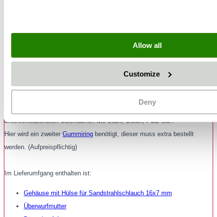
Die Venturi - Rundstrahltechnik (weiteres Zubehör
erforderlich)
„Klassische Strahltechnik für universelle Strahlarbeiten“
Allow all
Die Venturi Rundstrahl-Düsentechnik beschleunigt den Druckluftstrom
linear und bildet einen kegelartigen Rundstrahl aus. Die Strahlpartikel
Customize
treffen mit hoher Geschwindigkeit auf der Oberfläche auf. Durch deren
starke Abrasionswirkung ist die Venturi – Strahltechnik besonders ge-
Deny
eignet zum Abtragen von Beschichtungen und zum Aufrauhen von
unterschiedlichsten Oberflächen wie Stahl, Beton, Putz etc..
Hier wird ein zweiter
Gummiring
benötigt, dieser muss extra bestellt
werden. (Aufpreispflichtig)
Im Lieferumfgang enthalten ist:
Gehäuse mit Hülse für Sandstrahlschlauch 16x7 mm
Überwurfmutter