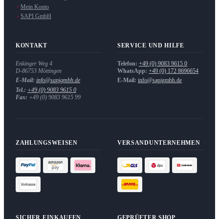
Mein Konto
SAPI GmbH
KONTAKT
SERVICE UND HILFE
Enkinger Weg 4
Telefon:
+49 (0) 9083 9615 0
D-86753
Möttingen
WhatsApp:
+49 (0) 172 8696654
E-Mail:
info@sapigmbh.de
E-Mail:
info@sapigmbh.de
Tel.:
+49 (0) 9083 9615 0
Fax:
+49 (0) 9083 9615 99
ZAHLUNGSWEISEN
VERSANDUNTERNEHMEN
SICHER EINKAUFEN
GEPRÜFTER SHOP