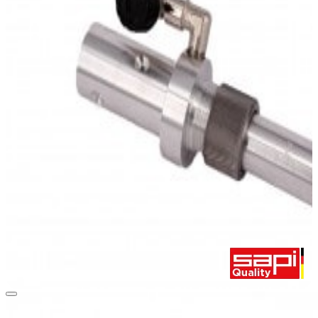
Patentierte SAPI-Vario-Wirbelstrahltechnik zur schonenden Reinigung von
empfindlichen Oberlfächen.