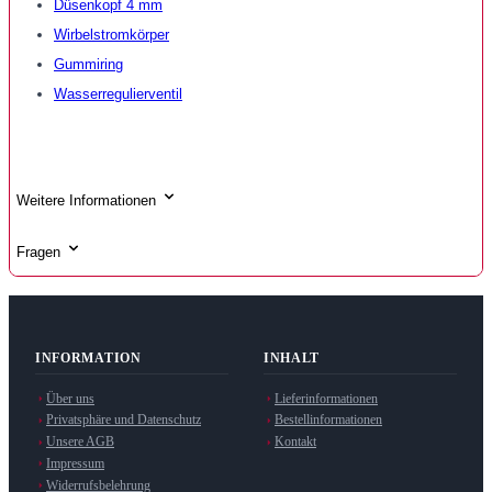
Düsenkopf 4 mm
Wirbelstromkörper
Gummiring
Wasserregulierventil
Weitere Informationen
Fragen
INFORMATION
INHALT
Über uns
Lieferinformationen
Privatsphäre und Datenschutz
Bestellinformationen
Unsere AGB
Kontakt
Impressum
Widerrufsbelehrung