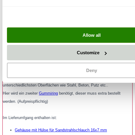
Die Venturi - Rundstrahltechnik (weiteres Zubehör
erforderlich)
„Klassische Strahltechnik für universelle Strahlarbeiten“
Allow all
Die Venturi Rundstrahl-Düsentechnik beschleunigt den Druckluftstrom
Customize
linear und bildet einen kegelartigen Rundstrahl aus. Die Strahlpartikel
treffen mit hoher Geschwindigkeit auf der Oberfläche auf. Durch deren
starke Abrasionswirkung ist die Venturi – Strahltechnik besonders ge-
Deny
eignet zum Abtragen von Beschichtungen und zum Aufrauhen von
unterschiedlichsten Oberflächen wie Stahl, Beton, Putz etc..
Hier wird ein zweiter
Gummiring
benötigt, dieser muss extra bestellt
werden. (Aufpreispflichtig)
Im Lieferumfgang enthalten ist:
Gehäuse mit Hülse für Sandstrahlschlauch 16x7 mm