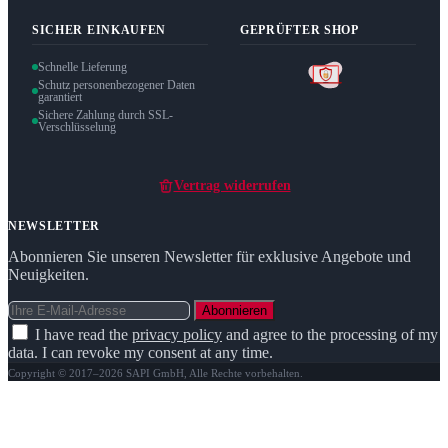
SICHER EINKAUFEN
GEPRÜFTER SHOP
Schnelle Lieferung
Schutz personenbezogener Daten
garantiert
Sichere Zahlung durch SSL-
Verschlüsselung
Vertrag widerrufen
NEWSLETTER
Abonnieren Sie unseren Newsletter für exklusive Angebote und
Neuigkeiten.
Abonnieren
I have read the
privacy policy
and agree to the processing of my
data. I can revoke my consent at any time.
Copyright © 2017–2026 SAPI GmbH, Alle Rechte vorbehalten.