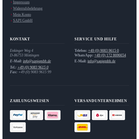
Impressum
Widerrufsbelehrung
Mein Konto
SAPI GmbH
KONTAKT
SERVICE UND HILFE
Enkinger Weg 4
Telefon:
+49 (0) 9083 9615 0
D-86753
Möttingen
WhatsApp:
+49 (0) 172 8696654
E-Mail:
info@sapigmbh.de
E-Mail:
info@sapigmbh.de
Tel.:
+49 (0) 9083 9615 0
Fax:
+49 (0) 9083 9615 99
ZAHLUNGSWEISEN
VERSANDUNTERNEHMEN