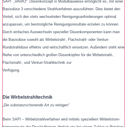
SAPI „VARIO“ Düsenkonzept in Modulbauweise ermöglicht es, mit einer
Basisdüse 3 verschiedene Strahlverfahren auszuführen. Dies bietet den
Vorteil, sich den stets wechselnden Reinigungsanforderungen optimal
anzupassen, um bestmögliche Reinigungsresultate erzielen zu können.
Durch einfaches Auswechseln spezieller Düsenkomponenten kann man
die Basisdüse sowohl als Wirbelstrahl-, Flachstrahl- oder Venturi-
Rundstrahldüse effektiv und wirtschaftlich einsetzen. Außerdem steht eine
Reihe von unterschiedlich großen Düsenköpfen für die Wirbelstrahl-,
Flachstrahl-, und Venturi-Strahltechnik zur
Verfügung.
Die Wirbelstrahltechnik
„Die substanzschonende Art zu reinigen“
Beim SAPI – Wirbelstrahlverfahren wird mittels speziellem Wirbelstrom-
körpereinsatz der Druckluftstrom ähnlich wie bei einem Zyklon in Rotation