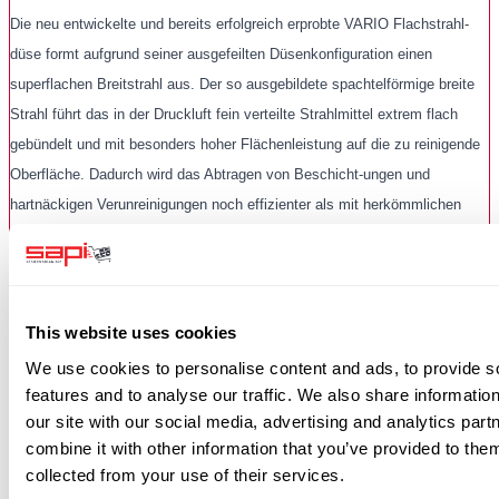
Die neu entwickelte und bereits erfolgreich erprobte VARIO Flachstrahl-
düse formt aufgrund seiner ausgefeilten Düsenkonfiguration einen
superflachen Breitstrahl aus. Der so ausgebildete spachtelförmige breite
Strahl führt das in der Druckluft fein verteilte Strahlmittel extrem flach
gebündelt und mit besonders hoher Flächenleistung auf die zu reinigende
Oberfläche. Dadurch wird das Abtragen von Beschicht-ungen und
hartnäckigen Verunreinigungen noch effizienter als mit herkömmlichen
Rundstrahldüsen. Die Strahlbreite liegt bei 15 – 30 cm Breite, abhängig
von der Strahlkopfgröße. Durch die Variation der Strahlmittelkörnungen
sowie des Luftdrucks kann diese Düsentechnik in einem sehr breitem
Anwend-ungsspektrum eingesetzt werden. Die Flachstrahldüse kann
This website uses cookies
sowohl Trocken als auch im Naßver-fahren eingesetzt werden.
We use cookies to personalise content and ads, to provide s
Hier wird als weitere Option die
Flachstrahldüse
und ein zweiter
Gummring
features and to analyse our traffic. We also share informatio
benötigt, diese müssen extra bestellt werden (Aufpreispflichtig).
our site with our social media, advertising and analytics pa
combine it with other information that you’ve provided to them
collected from your use of their services.