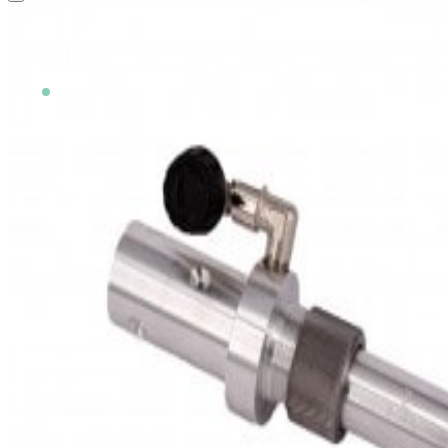
Patentierte SAPI-Vario-Wirbelstrahltechnik zur schonenden Reinigung von
empfindlichen Oberlfächen.
Auf Lager
SKU
3986.040/8,5mm
zzgl. Versandkosten
zzgl. 19 % USt