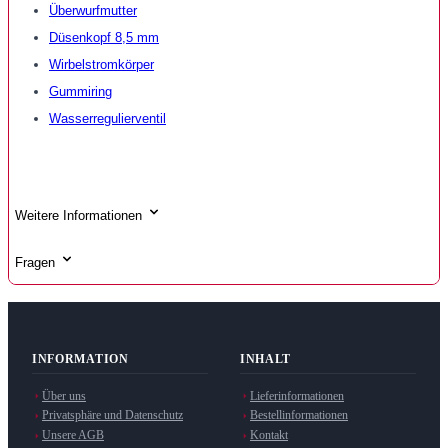
Überwurfmutter
Düsenkopf 8,5 mm
Wirbelstromkörper
Gummiring
Wasserregulierventil
Weitere Informationen
Fragen
INFORMATION
INHALT
Über uns
Lieferinformationen
Privatsphäre und Datenschutz
Bestellinformationen
Unsere AGB
Kontakt