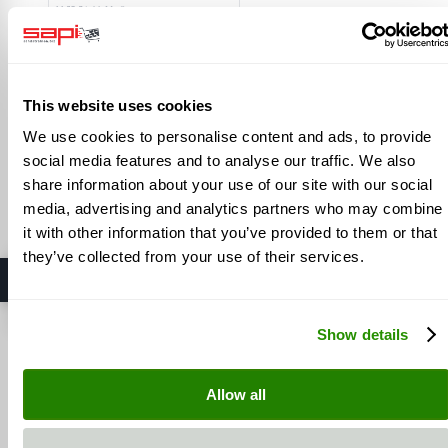
44,63 €
zzgl. 19 % USt
zzgl. Versandkosten
1 - 3 Tage
In den Warenkorb
This website uses cookies
We use cookies to personalise content and ads, to provide
3
Elemente
social media features and to analyse our traffic. We also
share information about your use of our site with our social
Zeige
media, advertising and analytics partners who may combine
it with other information that you’ve provided to them or that
they’ve collected from your use of their services.
⭐ SAPI GmbH
5,0 / 5 Sterne
· Hersteller in Möttingen
Auf Google ansehen
Show details
Allow all
INFORMATION
INHALT
Über uns
Lieferinformationen