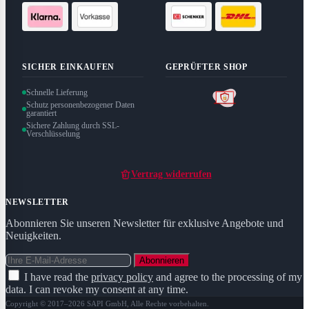
SICHER EINKAUFEN
GEPRÜFTER SHOP
Schnelle Lieferung
Schutz personenbezogener Daten
garantiert
Sichere Zahlung durch SSL-
Verschlüsselung
Vertrag widerrufen
NEWSLETTER
Abonnieren Sie unseren Newsletter für exklusive Angebote und
Neuigkeiten.
Abonnieren
I have read the
privacy policy
and agree to the processing of my
data. I can revoke my consent at any time.
Copyright © 2017–2026 SAPI GmbH, Alle Rechte vorbehalten.