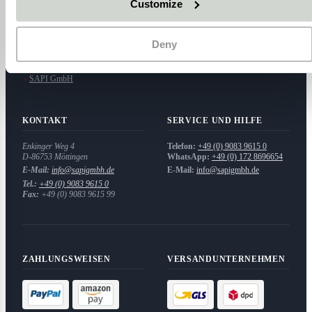
Customize
Privatsphäre und Datenschutz
Bestellinformationen
Unsere AGB
Kontakt
Impressum
Deny
Widerrufsbelehrung
Mein Konto
SAPI GmbH
KONTAKT
SERVICE UND HILFE
Enkinger Weg 4
Telefon:
+49 (0) 9083 9615 0
D-86753
Möttingen
WhatsApp:
+49 (0) 172 8696654
E-Mail:
info@sapigmbh.de
E-Mail:
info@sapigmbh.de
Tel.:
+49 (0) 9083 9615 0
Fax:
+49 (0) 9083 9615 99
ZAHLUNGSWEISEN
VERSANDUNTERNEHMEN