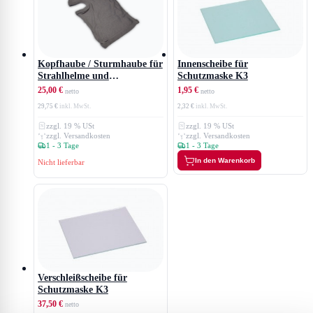
Innenscheibe für
Kopfhaube / Sturmhaube für
Schutzmaske K3
Strahlhelme und
Schutzmasken
1,95 €
25,00 €
2,32 €
29,75 €
zzgl. 19 % USt
zzgl. 19 % USt
zzgl. Versandkosten
zzgl. Versandkosten
1 - 3 Tage
1 - 3 Tage
In den Warenkorb
Nicht lieferbar
Verschleißscheibe für
Schutzmaske K3
37,50 €