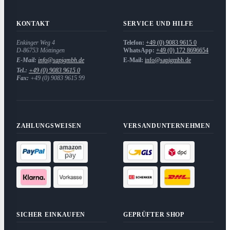
KONTAKT
SERVICE UND HILFE
Enkinger Weg 4
Telefon:
+49 (0) 9083 9615 0
D-86753
Möttingen
WhatsApp:
+49 (0) 172 8696654
E-Mail:
info@sapigmbh.de
E-Mail:
info@sapigmbh.de
Tel.:
+49 (0) 9083 9615 0
Fax:
+49 (0) 9083 9615 99
ZAHLUNGSWEISEN
VERSANDUNTERNEHMEN
SICHER EINKAUFEN
GEPRÜFTER SHOP