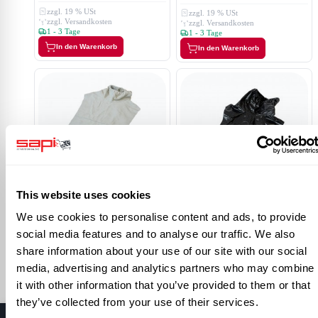
zzgl. 19 % USt
zzgl. 19 % USt
zzgl. Versandkosten
zzgl. Versandkosten
1 - 3 Tage
1 - 3 Tage
In den Warenkorb
In den Warenkorb
Lederjacke ohne Ärmel für
Schutzmaske Commander /
Kunststoffjacke ohne Ärmel
This website uses cookies
Panorama
129,00 €
für Schutzmaske
We use cookies to personalise content and ads, to provide
Commander / Panorama
153,51 €
85,00 €
social media features and to analyse our traffic. We also
zzgl. 19 % USt
101,15 €
zzgl. Versandkosten
share information about your use of our site with our social
zzgl. 19 % USt
1 - 3 Tage
zzgl. Versandkosten
media, advertising and analytics partners who may combine
In den Warenkorb
1 - 3 Tage
it with other information that you’ve provided to them or that
In den Warenkorb
they’ve collected from your use of their services.