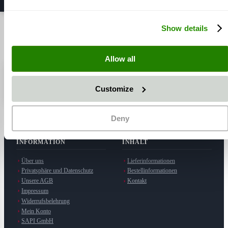
6
Elemente
Show details
Zeige
Allow all
⭐ SAPI GmbH
5,0 / 5 Sterne
· Hersteller in Möttingen
Customize
Auf Google ansehen
Deny
INFORMATION
INHALT
Über uns
Lieferinformationen
Privatsphäre und Datenschutz
Bestellinformationen
Unsere AGB
Kontakt
Impressum
Widerrufsbelehrung
Mein Konto
SAPI GmbH