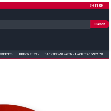
Suchen
RBEITEN
DRUCKLUFT
LACKIERANLAGEN - LACKIERCONTAINER - 