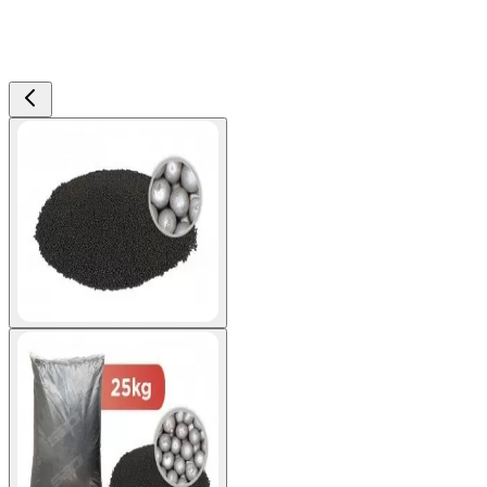
View larger image
View larger image