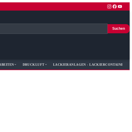
Suchen
RBEITEN
DRUCKLUFT
LACKIERANLAGEN - LACKIERCONTAINER - 