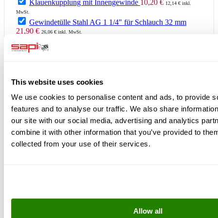
Klauenkupplung mit Innengewinde
10,20 €
12,14 € inkl.
MwSt.
Gewindetülle Stahl AG 1 1/4" für Schlauch 32 mm
21,90 €
26,06 € inkl. MwSt.
Griff für Kugelhahn mit Innengewinde
4,95 €
5,89 € inkl.
MwSt.
Gesamtpreis:
872,05 €
1.037,74 €
zzgl. MwSt.
inkl. MwSt.
Alles in den Warenkorb
This website uses cookies
We use cookies to personalise content and ads, to provide s
Kunden kauften auch
features and to analyse our traffic. We also share informatio
our site with our social media, advertising and analytics pa
combine it with other information that you’ve provided to them
collected from your use of their services.
Allow all