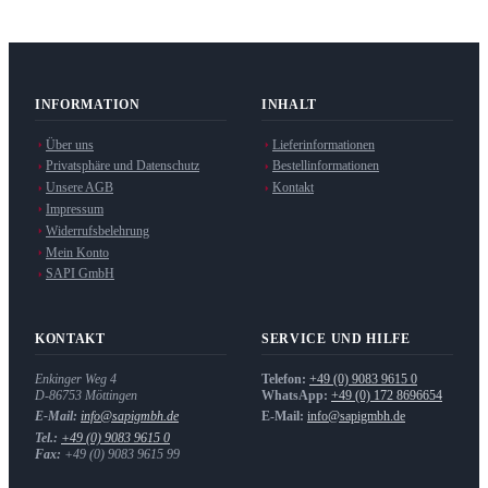
INFORMATION
INHALT
Über uns
Lieferinformationen
Privatsphäre und Datenschutz
Bestellinformationen
Unsere AGB
Kontakt
Impressum
Widerrufsbelehrung
Mein Konto
SAPI GmbH
KONTAKT
SERVICE UND HILFE
Enkinger Weg 4
Telefon:
+49 (0) 9083 9615 0
D-86753
Möttingen
WhatsApp:
+49 (0) 172 8696654
E-Mail:
info@sapigmbh.de
E-Mail:
info@sapigmbh.de
Tel.:
+49 (0) 9083 9615 0
Fax:
+49 (0) 9083 9615 99