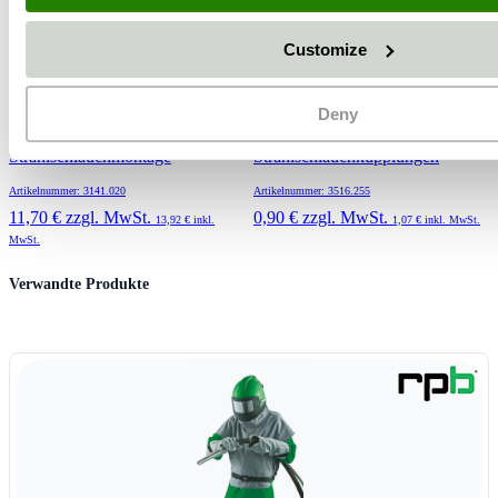
Customize
Deny
Klebeband zur
Sicherungssplint für Guss-
Strahlschlauchmontage
Strahlschlauchkupplungen
Artikelnummer: 3141.020
Artikelnummer: 3516.255
11,70 €
zzgl. MwSt.
0,90 €
zzgl. MwSt.
13,92 €
inkl.
1,07 €
inkl. MwSt.
MwSt.
Press to skip carousel
Verwandte Produkte