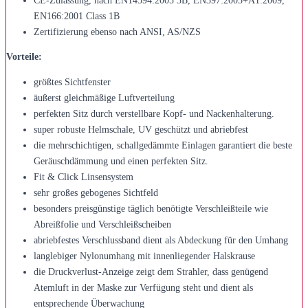
CE-Zulassung, nach EN14594:2005 3B, EN397:2003+A1:2009,
EN166:2001 Class 1B
Zertifizierung ebenso nach ANSI, AS/NZS
Vorteile:
größtes Sichtfenster
äußerst gleichmäßige Luftverteilung
perfekten Sitz durch verstellbare Kopf- und Nackenhalterung.
super robuste Helmschale, UV geschützt und abriebfest
die mehrschichtigen, schallgedämmte Einlagen garantiert die beste
Geräuschdämmung und einen perfekten Sitz.
Fit & Click Linsensystem
sehr großes gebogenes Sichtfeld
besonders preisgünstige täglich benötigte Verschleißteile wie
Abreißfolie und Verschleißscheiben
abriebfestes Verschlussband dient als Abdeckung für den Umhang
langlebiger Nylonumhang mit innenliegender Halskrause
die Druckverlust-Anzeige zeigt dem Strahler, dass genügend
Atemluft in der Maske zur Verfügung steht und dient als
entsprechende Überwachung