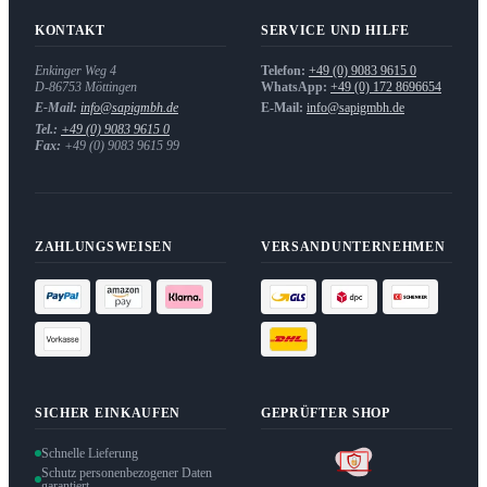
KONTAKT
SERVICE UND HILFE
Enkinger Weg 4
Telefon:
+49 (0) 9083 9615 0
D-86753
Möttingen
WhatsApp:
+49 (0) 172 8696654
E-Mail:
info@sapigmbh.de
E-Mail:
info@sapigmbh.de
Tel.:
+49 (0) 9083 9615 0
Fax:
+49 (0) 9083 9615 99
ZAHLUNGSWEISEN
VERSANDUNTERNEHMEN
SICHER EINKAUFEN
GEPRÜFTER SHOP
Schnelle Lieferung
Schutz personenbezogener Daten
garantiert