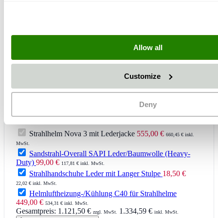
+
Allow all
Customize
Deny
Strahlhelm Nova 3 mit Lederjacke
555,00 €
660,45 € inkl.
MwSt.
Sandstrahl-Overall SAPI Leder/Baumwolle (Heavy-
Duty)
99,00 €
117,81 € inkl. MwSt.
Strahlhandschuhe Leder mit Langer Stulpe
18,50 €
22,02 € inkl. MwSt.
Helmluftheizung-/Kühlung C40 für Strahlhelme
449,00 €
534,31 € inkl. MwSt.
Gesamtpreis:
1.121,50 €
1.334,59 €
zzgl. MwSt.
inkl. MwSt.