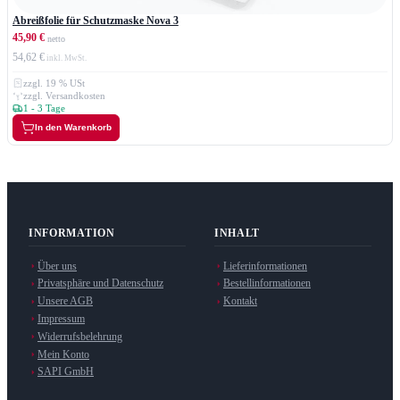
Abreißfolie für Schutzmaske Nova 3
45,90 €
54,62 €
zzgl. 19 % USt
zzgl. Versandkosten
1 - 3 Tage
In den Warenkorb
INFORMATION
INHALT
Über uns
Lieferinformationen
Privatsphäre und Datenschutz
Bestellinformationen
Unsere AGB
Kontakt
Impressum
Widerrufsbelehrung
Mein Konto
SAPI GmbH