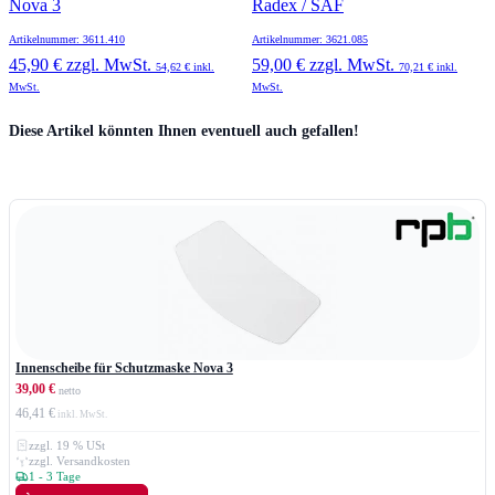
Nova 3
Radex / SAF
Artikelnummer: 3611.410
Artikelnummer: 3621.085
45,90 €
zzgl. MwSt.
59,00 €
zzgl. MwSt.
54,62 €
inkl.
70,21 €
inkl.
MwSt.
MwSt.
Press to skip carousel
Diese Artikel könnten Ihnen eventuell auch gefallen!
Innenscheibe für Schutzmaske Nova 3
39,00 €
46,41 €
zzgl. 19 % USt
zzgl. Versandkosten
1 - 3 Tage