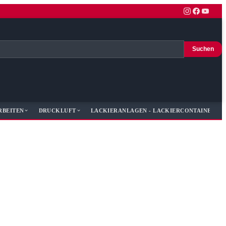
Suchen
RBEITEN
DRUCKLUFT
LACKIERANLAGEN - LACKIERCONTAINER - 