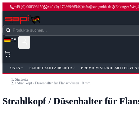
+49 (0) 908396150
+49 (0) 1728696654
info@sapigmbh.de
Enkinger Weg 
Zum Inhalt springen
Suche
DE
HLKABINEN
SANDSTRAHLZUBEHÖR
PREMIUM STRAHLMITTEL VON 
Startseite
/
Strahlkopf / Düsenhalter für Flanschdüsen 19 mm
Strahlkopf / Düsenhalter für Fl