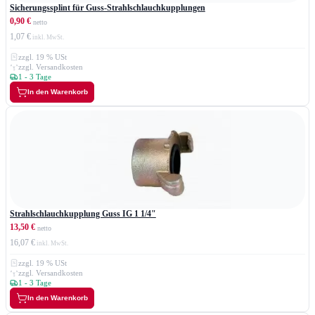
Sicherungssplint für Guss-Strahlschlauchkupplungen
0,90 €
1,07 €
zzgl. 19 % USt
zzgl. Versandkosten
1 - 3 Tage
In den Warenkorb
Strahlschlauchkupplung Guss IG 1 1/4"
13,50 €
16,07 €
zzgl. 19 % USt
zzgl. Versandkosten
1 - 3 Tage
In den Warenkorb