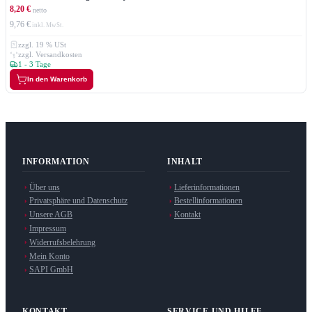
8,20 €
9,76 €
zzgl. 19 % USt
zzgl. Versandkosten
1 - 3 Tage
In den Warenkorb
INFORMATION
INHALT
Über uns
Lieferinformationen
Privatsphäre und Datenschutz
Bestellinformationen
Unsere AGB
Kontakt
Impressum
Widerrufsbelehrung
Mein Konto
SAPI GmbH
KONTAKT
SERVICE UND HILFE