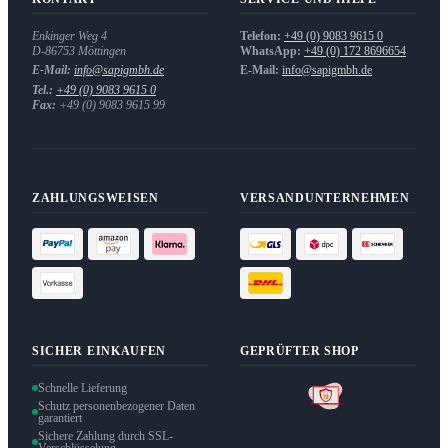
Enkinger Weg 4
Telefon:
+49 (0) 9083 9615 0
D-86753
Möttingen
WhatsApp:
+49 (0) 172 8696654
E-Mail:
info@sapigmbh.de
E-Mail:
info@sapigmbh.de
Tel.:
+49 (0) 9083 9615 0
Fax:
+49 (0) 9083 9615 99
ZAHLUNGSWEISEN
VERSANDUNTERNEHMEN
SICHER EINKAUFEN
GEPRÜFTER SHOP
Schnelle Lieferung
Schutz personenbezogener Daten
garantiert
Sichere Zahlung durch SSL-