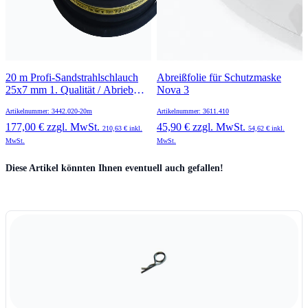
20 m Profi-Sandstrahlschlauch
Abreißfolie für Schutzmaske
25x7 mm 1. Qualität / Abrieb
Nova 3
<35mm³
Artikelnummer: 3442.020-20m
Artikelnummer: 3611.410
177,00 €
zzgl. MwSt.
45,90 €
zzgl. MwSt.
210,63 €
inkl.
54,62 €
inkl.
MwSt.
MwSt.
Press to skip carousel
Diese Artikel könnten Ihnen eventuell auch gefallen!