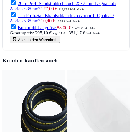
20 m Profi-Sandstrahlschlauch 25x7 mm 1. Qualität /
Abrieb <35mm³
177,00 €
210,63 € inkl. MwSt.
1 m Profi-Sandstrahlschlauch 25x7 mm 1. Qualität /
Abrieb <35mm³
10,40 €
12,38 € inkl. MwSt.
Borcarbid Langdüse
88,00 €
104,72 € inkl. MwSt.
Gesamtpreis:
295,10 €
351,17 €
zzgl. MwSt.
inkl. MwSt.
Alles in den Warenkorb
Kunden kauften auch