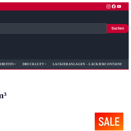
Suchen
RBEITEN
DRUCKLUFT
LACKIERANLAGEN - LACKIERCONTAINER - 
m³