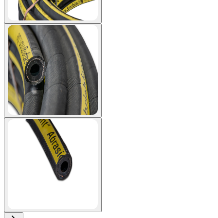
View larger image
View larger image