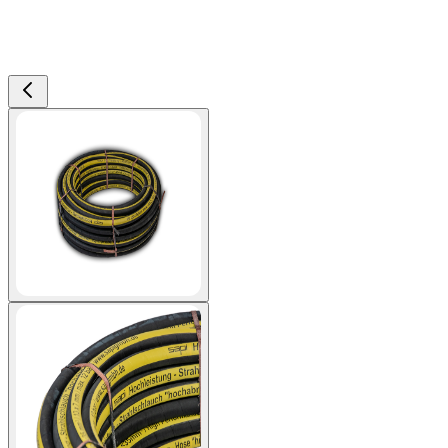
View larger image
View larger image